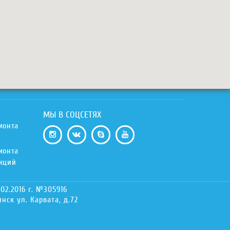
МЫ В СОЦСЕТЯХ
монта
монта
екций
02.2016 г. №305916
ск ул. Карвата, д.72