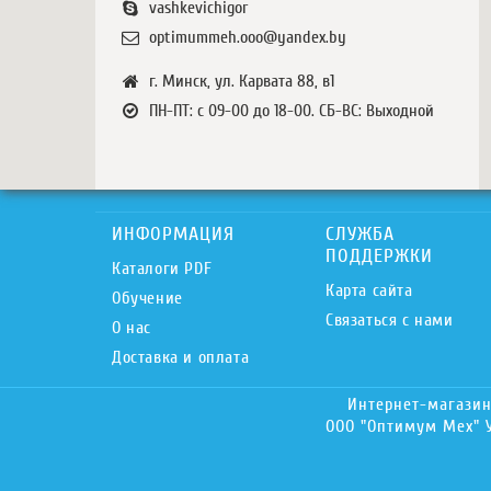
vashkevichigor
optimummeh.ooo@yandex.by
г. Минск, ул. Карвата 88, в1
ПН-ПТ: с 09-00 до 18-00. СБ-ВС: Выходной
ИНФОРМАЦИЯ
СЛУЖБА
ПОДДЕРЖКИ
Каталоги PDF
Карта сайта
Обучение
Связаться с нами
О нас
Доставка и оплата
Интернет-магазин 
ООО "Оптимум Мех" У